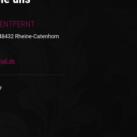
 ENTFERNT
 48432 Rheine-Catenhorn
ail.de
r